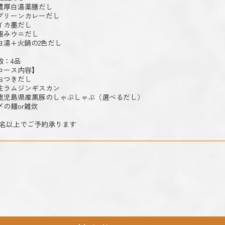
濃厚白湯薬膳だし
グリーンカレーだし
イカ墨だし
極みウニだし
白湯+火鍋の2色だし
数：4品
コース内容】
おつきだし
生ラムジンギスカン
鹿児島県産黒豚のしゃぶしゃぶ（選べるだし）
〆の麺or雑炊
2名以上でご予約承ります