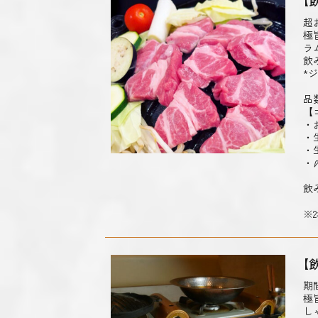
【
超
極
ラ
飲
*
品
【
・
・
・
・
飲
※
【
期
極
し