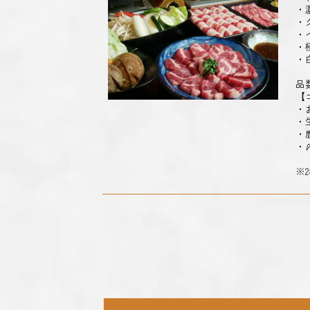
・
・
・
・
・
品
【
・
・
・
・
※