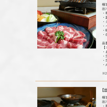
極
出
・
・
・
・
・
・
品
【
・
・
・
・
※
【
極
出
・