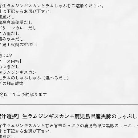
旨生ラムジンギスカンとラムしゃぶをご堪能ください。
汁は下記からお選び下さい。
和風だし
濃厚白湯薬膳だし
グリーンカレーだし
イカ墨だし
極みウニだし
白湯+火鍋の2色だし
数：4品
コース内容】
おつきだし
生ラムジンギスカン
生ラムのしゃぶしゃぶ（選べるだし）
〆の麺or雑炊
2名以上でご予約承ります
出汁選択】生ラムジンギスカン＋鹿児島県産黒豚のしゃぶし
旨生ラムジンギスカンと甘み旨味たっぷりの鹿児島県産黒豚のしゃぶし
汁は下記からお選び下さい。
和風だし