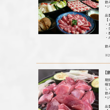
飲
*
品
【
・
・
・
・
飲
※
【
期
極
し
飲
*
品