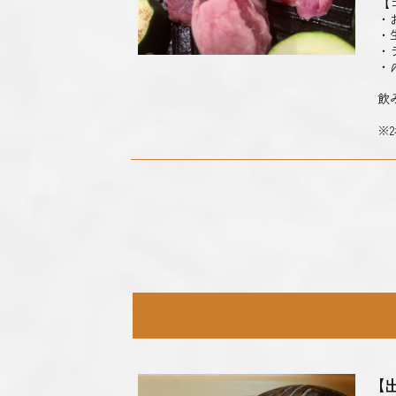
【
・
・
・
・
飲
※
【