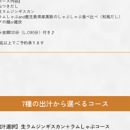
コース内容】
おつきだし
生ラムジンギスカン
ラムしゃぶand鹿児島県産黒豚のしゃぶしゃぶ食べ比べ（和風だし）
〆の麺or雑炊
み放題120分（L.O90分）付き♪
2名以上でご予約承ります
7種の出汁から選べるコース
出汁選択】生ラムジンギスカン＋ラムしゃぶコース