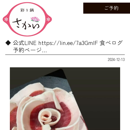
ご予約
公式LINE https://lin.ee/7a3GmIF 食べログ
予約ページ…
2024-12-13
動
画
プ
レ
ー
ヤ
ー