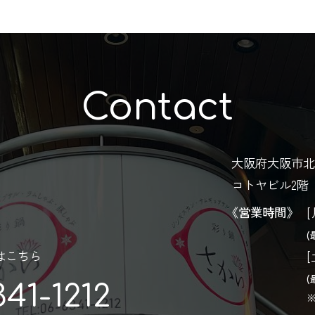
Contact
大阪府大阪市北
コトヤビル2階
《営業時間》
[
(
はこちら
[
(
341-1212