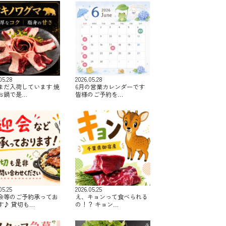
05.28
2026.05.28
まだ入荷しています 焼
6月の営業カレンダーです
お鍋で是…
皆様のご予約を…
05.25
2026.05.25
会等のご予約承ってお
え、キョンって食べられる
す♪ 貸切も…
の！？ キョン…