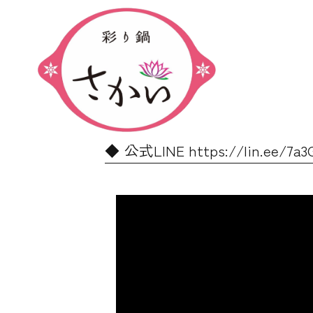
公式LINE https://lin.e
動
画
プ
レ
ー