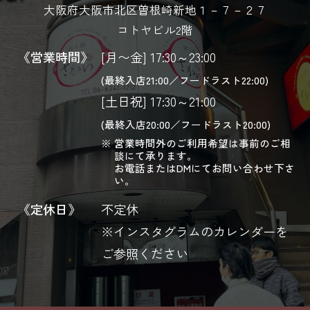
大阪府大阪市北区曽根崎新地１－７－２７
コトヤビル2階
《営業時間》
[月〜金] 17:30～23:00
(最終入店21:00／フードラスト22:00)
[土日祝] 17:30～21:00
(最終入店20:00／フードラスト20:00)
営業時間外のご利用希望は事前のご相
談にて承ります。
お電話またはDMにてお問い合わせ下さ
い。
《定休日》
不定休
※インスタグラムのカレンダーを
ご参照ください