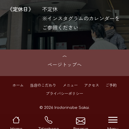
《定休日》
不定休
※インスタグラムのカレンダーを
ご参照ください
ページトップへ
ホーム
当店のこだわり
メニュー
アクセス
ご予約
プライバシーポリシー
© 2026 Irodorinabe Sakai.
navi
Home
Telephone
Reserve
Menu