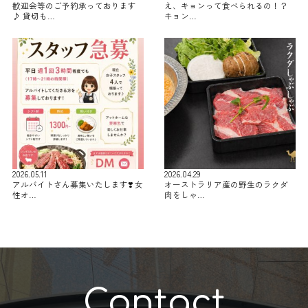
歓迎会等のご予約承っております
え、キョンって食べられるの！？
♪ 貸切も…
キョン…
2026.05.11
2026.04.29
アルバイトさん募集いたします❣️ 女
オーストラリア産の野生のラクダ
性オ…
肉をしゃ…
Contact