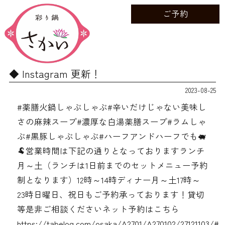
ご予約
Instagram 更新！
2023-08-25
#薬膳火鍋しゃぶしゃぶ#辛いだけじゃない美味し
さの麻辣スープ#濃厚な白湯薬膳スープ#ラムしゃ
ぶ#黒豚しゃぶしゃぶ#ハーフアンドハーフでも🐖
🐏営業時間は下記の通りとなっております️ランチ
月～土（ランチは1日前までのセットメニュー予約
制となります）12時～14時ディナー月～土17時～
23時日曜日、祝日もご予約承っております！貸切
等是非ご相談くださいネット予約はこちら
https://tabelog.com/osaka/A2701/A270102/27121103/#