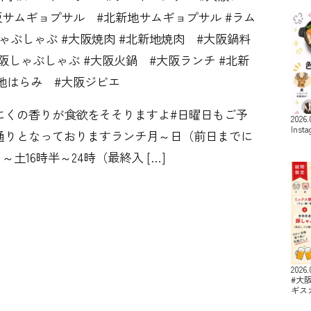
阪サムギョプサル #北新地サムギョプサル #ラム
ゃぶしゃぶ #大阪焼肉 #北新地焼肉 #大阪鍋料
大阪しゃぶしゃぶ #大阪火鍋 #大阪ランチ #北新
地はらみ #大阪ジビエ
にくの香りが食欲をそそりますよ#日曜日もご予
2026.
Inst
りとなっております️ランチ月～日（前日までに
～土16時半～24時（最終入 […]
2026.
#大
ギス