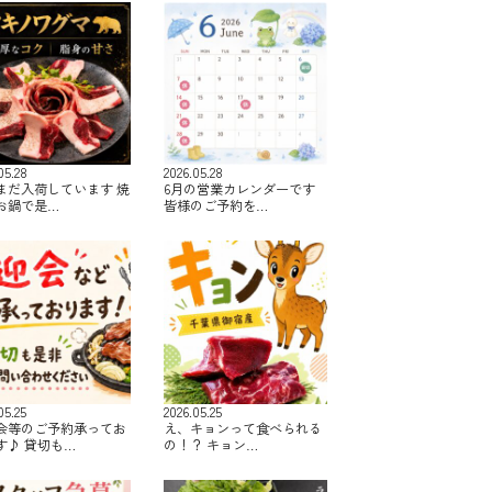
05.28
2026.05.28
まだ入荷しています 焼
6月の営業カレンダーです
お鍋で是…
皆様のご予約を…
05.25
2026.05.25
会等のご予約承ってお
え、キョンって食べられる
す♪ 貸切も…
の！？ キョン…