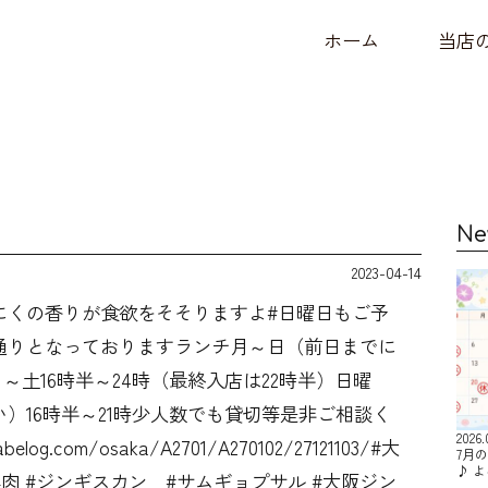
ホーム
当店
Ne
2023-04-14
にくの香りが食欲をそそりますよ#日曜日もご予
りとなっております️ランチ月～日（前日までに
月～土16時半～24時（最終入店は22時半）日曜
）16時半～21時少人数でも貸切等是非ご相談く
2026.
.com/osaka/A2701/A270102/27121103/#大
7月
♪ 
肉 #ジンギスカン #サムギョプサル #大阪ジン