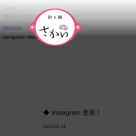
Home
06-6341-1212
Telephone
Reserve
navigation
Menu
Instagram 更新！
2023-02-14