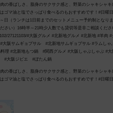
 猪肉の香ばしさ、脂身のサクサク感と、野菜のシャキシャ
はゴマ油と塩でさっぱり食べるのもおすすめです！#日曜
～日（ランチは1日前までのセットメニュー予約制となります
ください）16時半～21時少人数でも貸切等是非ご相談くだ
701/A270102/27121103/#大阪グルメ #北新地グルメ #北新地 
ン #大阪サムギョプサル #北新地サムギョプサル #ラムしゃ
阪鍋料理 #北新地もつ鍋 #関西グルメ #大阪しゃぶしゃぶ #
 #大阪ジビエ #ぼたん鍋
 猪肉の香ばしさ、脂身のサクサク感と、野菜のシャキシャ
はゴマ油と塩でさっぱり食べるのもおすすめです！#日曜日も