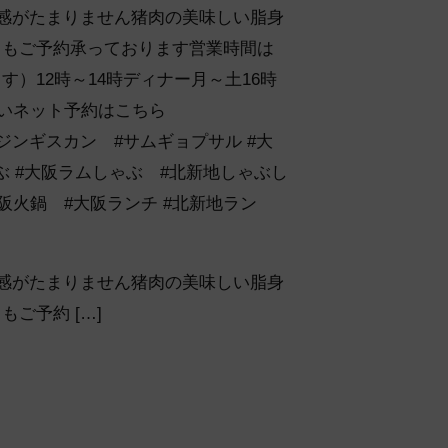
キ感がたまりません猪肉の美味しい脂身
日もご予約承っております営業時間は
）12時～14時ディナー月～土16時
さいネット予約はこちら
#羊肉 #ジンギスカン #サムギョプサル #大
ぶ #大阪ラムしゃぶ #北新地しゃぶし
大阪火鍋 #大阪ランチ #北新地ラン
キ感がたまりません猪肉の美味しい脂身
ご予約 […]