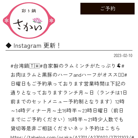
ご予約
Instagram 更新！
2023-02-10
#台湾鍋🇹🇼#自家製のラムミンチがたっぷり🐏#
お肉はラムと黒豚のハーフandハーフがオススメ🏻‍#
日曜日もご予約承っております営業時間は下記の
通りとなっております️ランチ月～日（ランチは1日
前までのセットメニュー予約制となります）12時
～14時ディナー月～土16時半～23時日曜日（前日
までにご予約ください）16時半～21時少人数でも
貸切等是非ご相談くださいネット予約はこちら
https://tabelog.com/osaka/A2701/A270102/27121103/#