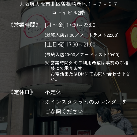
大阪府大阪市北区曽根崎新地１－７－２７
コトヤビル2階
《営業時間》
[月〜金] 17:30～23:00
(最終入店21:00／フードラスト22:00)
[土日祝] 17:30～21:00
(最終入店20:00／フードラスト20:00)
営業時間外のご利用希望は事前のご相
談にて承ります。
お電話またはDMにてお問い合わせ下さ
い。
《定休日》
不定休
※インスタグラムのカレンダーを
ご参照ください