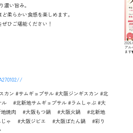
かり濃い旨み。
ほど柔らかい食感を楽しめます。
をぜひご堪能ください！
2026.
アル
ます❣
A270102//
゙スカン #サムギョプサル #大阪ジンギスカン #北
サル #北新地サムギョプサル #ラムしゃぶ #大
#北新地焼肉 #大阪もつ鍋 #大阪火鍋 #北新地
んじゃ #大阪ジビエ #大阪ぼたん鍋 #彩り
たい