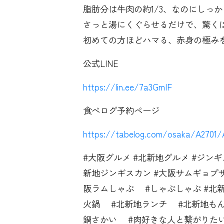
脂肪分は牛肉の約1/3、なのにしっ
さっと湯にくぐらせるだけで、驚く
初めての方ほどハマる、赤身の極み
公式LINE
https://lin.ee/7a3GmIF
食べログ予約ページ
https://tabelog.com/osaka/A2701/
#大阪グルメ #北新地グルメ #ジンキ
新地ジンギスカン #大阪サムギョプ
阪ラムしゃぶ #しゃぶしゃぶ 
火鍋 #北新地ランチ #北新地も
鍋さかい #肉好きな人と繋がり