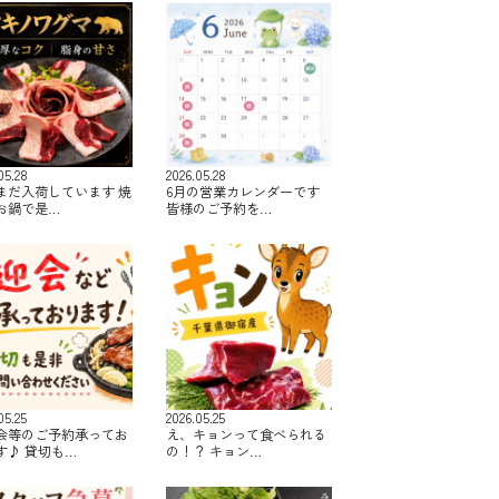
05.28
2026.05.28
まだ入荷しています 焼
6月の営業カレンダーです
お鍋で是…
皆様のご予約を…
05.25
2026.05.25
会等のご予約承ってお
え、キョンって食べられる
す♪ 貸切も…
の！？ キョン…