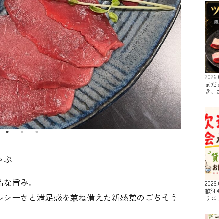
2026.
まだ
き、
ゃぶ
品な旨み。
2026.
歓迎
ルシーさと満足感を兼ね備えた新感覚のごちそう
りま