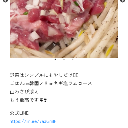
野菜はシンプルにもやしだけが🏻
ごはんon韓国ノリonネギ塩ラムロース
山わさび添え
もう最高です🐏❣️
公式LINE
https://lin.ee/7a3GmIF