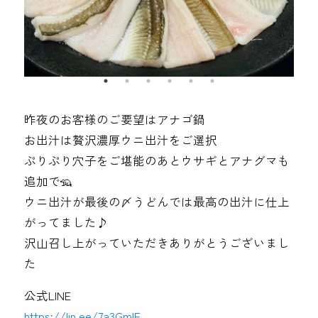
昨夜のお客様のご要望はアナゴ鍋
お出汁は贅沢濃厚ウニ出汁をご選択
ぷりぷり穴子をご堪能のあとウサギとアナグマも
追加で🦡
ウニ出汁が最後の〆うどんでは最高の出汁に仕上
がってました♪
沢山召し上がっていただきありがとうございまし
た
公式LINE
https://lin.ee/7a3GmIF