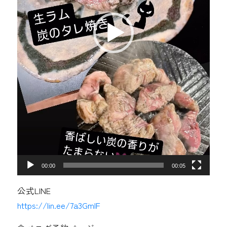
00:00
00:05
公式LINE
https://lin.ee/7a3GmIF