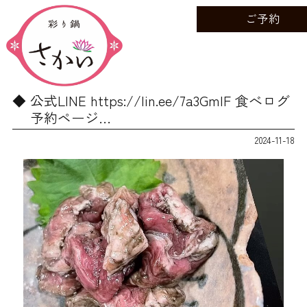
ご予約
公式LINE https://lin.ee/7a3GmIF 食べログ
予約ページ…
2024-11-18
動
画
プ
レ
ー
ヤ
ー