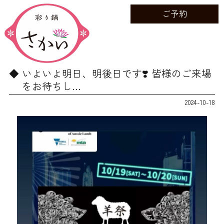
ご予約
いよいよ明日、明後日です❣️ 皆様のご来場
をお待ちし…
2024-10-18
動
画
プ
レ
ー
ヤ
ー