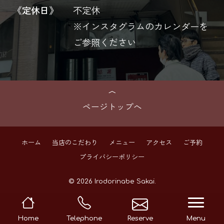
《定休日》
不定休
※インスタグラムのカレンダーを
ご参照ください
ページトップへ
ホーム
当店のこだわり
メニュー
アクセス
ご予約
プライバシーポリシー
© 2026 Irodorinabe Sakai.
navi
Home
Telephone
Reserve
Menu